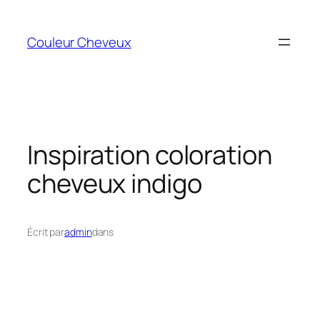
Aller
au
Couleur Cheveux
contenu
Inspiration coloration
cheveux indigo
Écrit par
admin
dans