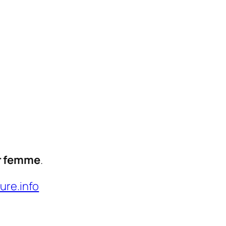
r femme
.
ure.info