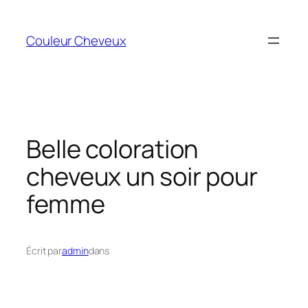
Aller
au
Couleur Cheveux
contenu
Belle coloration
cheveux un soir pour
femme
Écrit par
admin
dans