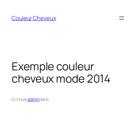
Aller
au
Couleur Cheveux
contenu
Exemple couleur
cheveux mode 2014
Écrit par
admin
dans