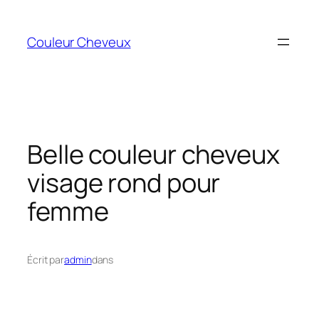
Aller
au
Couleur Cheveux
contenu
Belle couleur cheveux
visage rond pour
femme
Écrit par
admin
dans