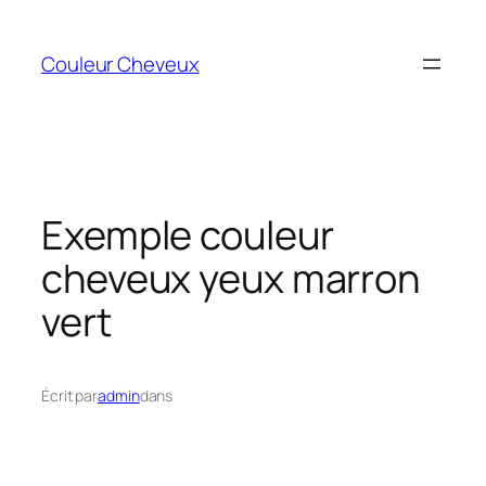
Aller
au
Couleur Cheveux
contenu
Exemple couleur
cheveux yeux marron
vert
Écrit par
admin
dans